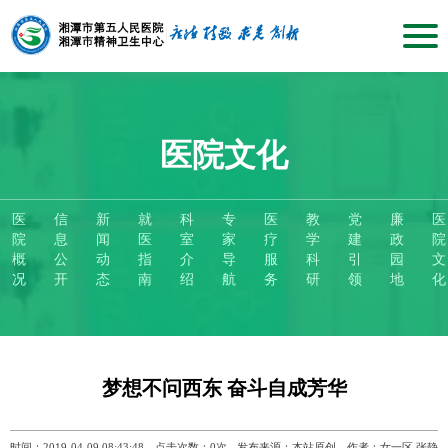
医院文化
医
信
新
就
科
专
医
教
党
廉
医
院
息
闻
医
室
家
疗
学
建
政
院
概
公
动
指
介
导
服
科
引
园
文
况
开
态
南
绍
航
务
研
领
地
化
梦想不问西东 奋斗自成芳华
时间：2019-04-09 08:43:48
点击次数：
0
次
发布来源：本站原创
作者：女一区 张静