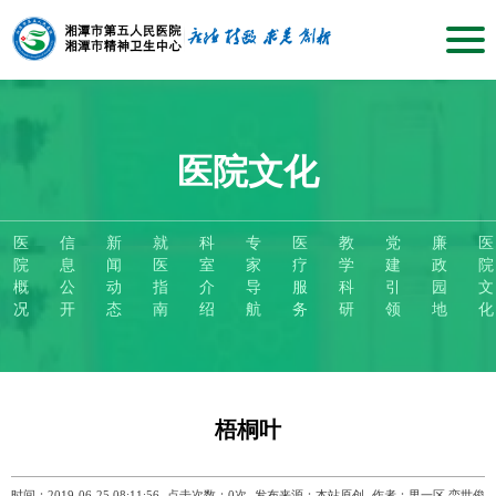
医院文化
医
信
新
就
科
专
医
教
党
廉
医
院
息
闻
医
室
家
疗
学
建
政
院
概
公
动
指
介
导
服
科
引
园
文
况
开
态
南
绍
航
务
研
领
地
化
梧桐叶
时间：2019-06-25 08:11:56
点击次数：
0
次
发布来源：本站原创
作者：男一区 栾世俊