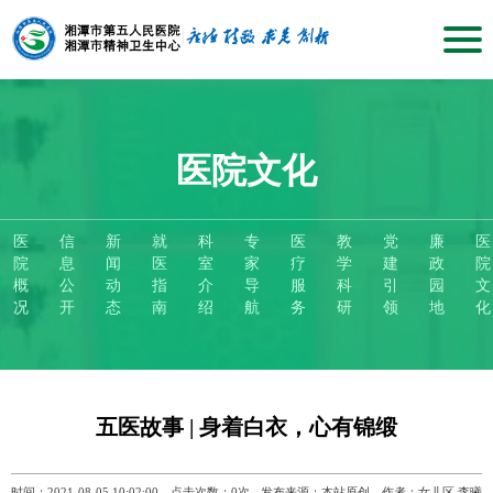
医院文化
医
信
新
就
科
专
医
教
党
廉
医
院
息
闻
医
室
家
疗
学
建
政
院
概
公
动
指
介
导
服
科
引
园
文
况
开
态
南
绍
航
务
研
领
地
化
五医故事 | 身着白衣，心有锦缎
时间：2021-08-05 10:02:00
点击次数：
0
次
发布来源：本站原创
作者：女儿区 李曦