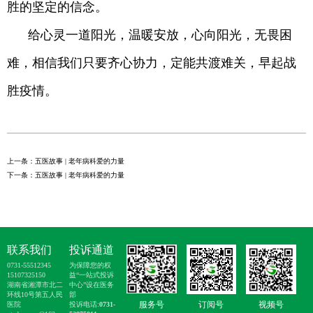
胜的坚定的信念。
给心灵一道阳光，温暖安放，心向阳光，无畏困
难，相信我们只要齐心协力，定能共渡难关，早起战
胜疫情。
上一条：五医故事 | 老年病科爱的力量
下一条：五医故事 | 老年病科爱的力量
联系我们
投诉通道
0731-55512345
为保障您的权
15107325150
益“一站式投诉
湖南省湘潭市北二
中心”设在医务
环线10号第五人民
部
服务号
订阅号
视频号
医院
投诉电话:
0731-