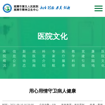
医院文化
医
信
新
就
科
专
医
教
党
廉
医
院
息
闻
医
室
家
疗
学
建
政
院
概
公
动
指
介
导
服
科
引
园
文
况
开
态
南
绍
航
务
研
领
地
化
用心用情守卫病人健康
时间：2021-09-10 16:56:00
点击次数：
0
次
发布来源：本站原创
作者：黄雄