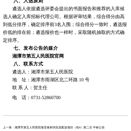
六、入选原则
遴选人依据遴选评委会提出的书面报告和推荐的入库候
选人确定入库招标代理公司。根据评审结果，综合得分由高
到低分排序，确定排序前
3名入围；综合得分一致时，遴选报
价低的排在前；遴选报价也一样时，采取随机抽取的方式确
定排序。
七、发布公告的媒介
湘潭市第五人民医院官网
八、联系方式
遴选人：湘潭市第五人民医院
地
址：湘潭市雨湖区北二环路
10 号
联
系
人：贺主任
电
话：
0731-52860700
上一条：湘潭市第五人民医院食堂食材供应及配送项目（包4）第二次 中标公告