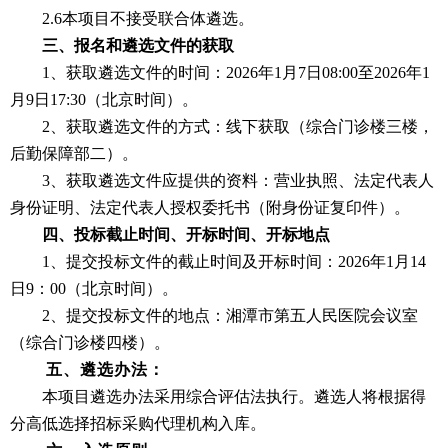
2.6本项目不接受联合体遴选。
三、报名和遴选文件的获取
1
、获取
遴选文件
的时间：
202
6
年
1
月
7
日
08:00
至
202
6
年
1
月
9
日
17:30
（北京时间）。
2
、获取
遴选文件
的
方式
：
线下获取
（综合门诊楼三楼，
后勤保障部二）
。
3
、
获取
遴选文件应提供的资料：
营业执照
、
法定代表人
身份证明、法定代表人
授权委托书（附身份证
复印件）。
四、投标截止时间
、
开标时间
、开标
地点
1
、
提交投标文件的截止时间
及
开标时间：
202
6
年
1
月
14
日
9
：
00
（北京时间）
。
2
、
提交投标文件的地点：
湘潭市第五人民医院会议室
（综合门诊楼四楼）
。
五、遴选办法：
本项目遴选办法采用综合评估法执行。遴选人将根据得
分高低选择招标采购代理机构入库。