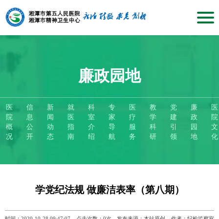
廉政园地
医
信
新
就
科
专
医
教
党
廉
医
院
息
闻
医
室
家
疗
学
建
政
院
概
公
动
指
介
导
服
科
引
园
文
况
开
态
南
绍
航
务
研
领
地
化
学党纪法规 做廉洁表率（第八期）
时间：2020-10-28 09:47:07
点击次数：
0
次
发布来源：本站原创
作者：纪检监察室