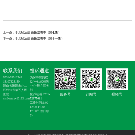
上一条：学党纪法规 做廉洁表率（第七期）
下一条：学党纪法规 做廉洁表率（第十一期）
联系我们
投诉通道
0731-55512345
为保障您的权
15107325150
益“一站式投诉
湖南省湘潭市北二
中心”设在医务
环线10号第五人民
部
服务号
订阅号
视频号
医院
投诉电话:
0731-
xtsdwrmyy@163.com
52875011
工作时间:8:00-
12:00 14:30-
17:30节假日除
外