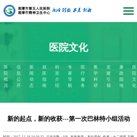
医院文化
医
信
新
就
科
专
医
教
党
廉
医
院
息
闻
医
室
家
疗
学
建
政
院
概
公
动
指
介
导
服
科
引
园
文
况
开
态
南
绍
航
务
研
领
地
化
新的起点，新的收获---第一次巴林特小组活动
时间：2017-12-18 10:56:32
点击次数：
0
次
发布来源：本站原创
作者：十二病室 王晓